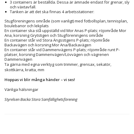
3 containers är beställda. Dessa är ämnade endast för grenar, sly
och växtavfall.
Tanken är att det ska finnas 4 arbetsstationer:
Stugföreningens område (som vanligt) med fotbollsplan, tennisplan,
boulebanor och lekplats
En container ska stå uppställd vid Mor Anas P-plats; röjområde Mor
Ana, korsning Grytstigen och Stugföreningens område
En container står vid Stora Ängsstigens P-plats; röjområde
Backavägen och korsning Mor Ana/Backavägen
En container står vid Dammenvägens P-plats; röjområde runt P-
platser, korsning Dammenvägen/Lövvägen och vägrenen
Dammenvägen
Ta gärna med egna verktyg som trimmer, grensax, sekatör,
skottkärra, kratta, mm
Hoppas vi blir många händer – vi ses!
Vänliga hälsningar
Styrelsen Backa Stora Samfällighetsförening