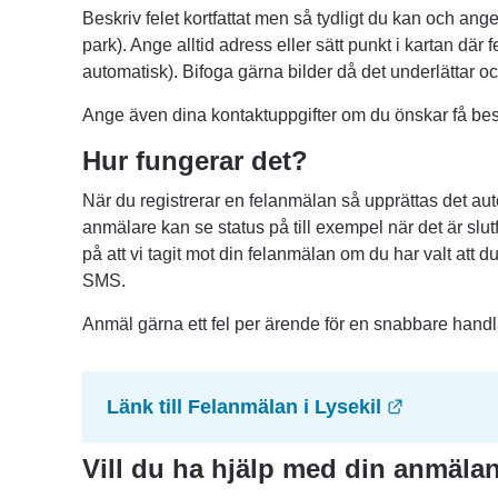
Beskriv felet kortfattat men så tydligt du kan och ange v
park). Ange alltid adress eller sätt punkt i kartan där 
automatisk). Bifoga gärna bilder då det underlättar 
Ange även dina kontaktuppgifter om du önskar få besk
Hur fungerar det?
När du registrerar en felanmälan så upprättas det au
anmälare kan se status på till exempel när det är slut
på att vi tagit mot din felanmälan om du har valt att du 
SMS.
Anmäl gärna ett fel per ärende för en snabbare hand
Länk till
Länk till Felanmälan i Lysekil
Vill du ha hjälp med din anmäla