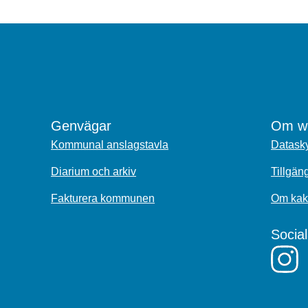
Genvägar
Om we
Kommunal anslagstavla
Datasky
Diarium och arkiv
Tillgän
Fakturera kommunen
Om kak
Socia