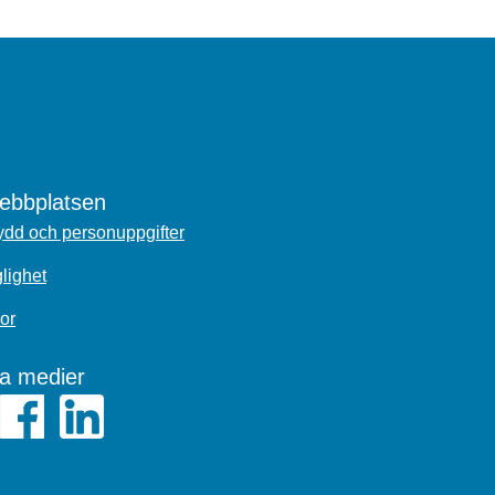
bbplatsen
dd och personuppgifter
glighet
or
la medier