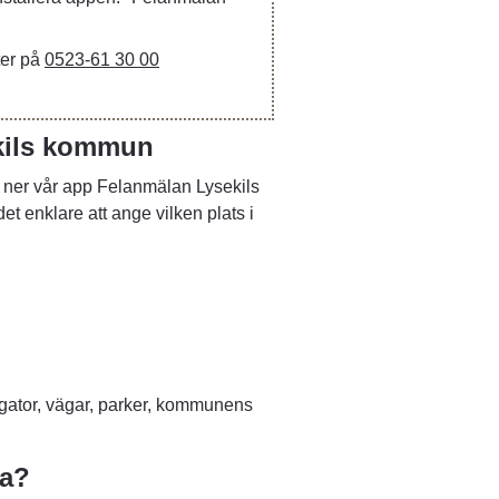
er på 
0523-61 30 00
kils kommun
ner vår app Felanmälan Lysekils 
t enklare att ange vilken plats i 
nnan webbplats.
 annan webbplats.
gator, vägar, parker, kommunens 
na?