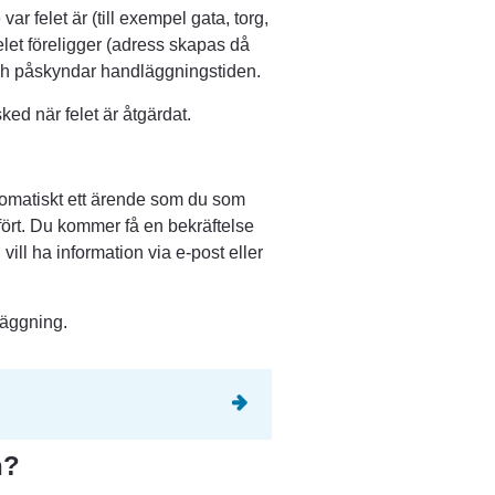
ar felet är (till exempel gata, torg, 
felet föreligger (adress skapas då 
och påskyndar handläggningstiden.
ed när felet är åtgärdat.
tomatiskt ett ärende som du som 
fört. Du kommer få en bekräftelse 
vill ha information via e-post eller 
läggning.
 annan webbplats.
n?