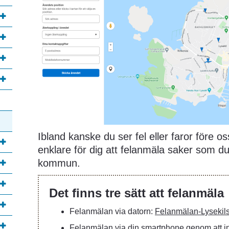
annan webbplats, öppnas i nytt fönster.
Ibland kanske du ser fel eller faror före oss
enklare för dig att felanmäla saker som du 
kommun.
Det finns tre sätt att felanmäla
Felanmälan via datorn: 
Felanmälan-Lyseki
Felanmälan via din smartphone genom att in