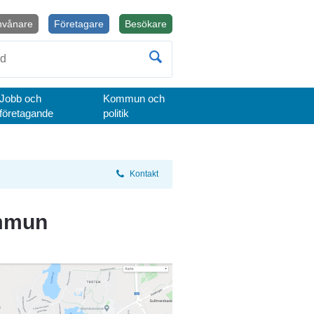
nvånare
Företagare
Besökare
Öppnas i nytt fönster.
Jobb och
Kommun och
företagande
politik
Kontakt
ommun