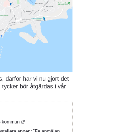
, därför har vi nu gjort det 
tycker bör åtgärdas i vår 
Länk till annan webbplats.
ls kommun
stallera appen: "Felanmälan 