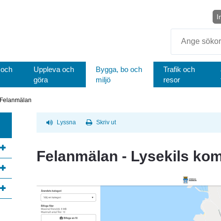
I
Sök
 och
Uppleva och
Bygga, bo och
Trafik och
göra
miljö
resor
Felanmälan
Lyssna
Skriv ut
Felanmälan - Lysekils k